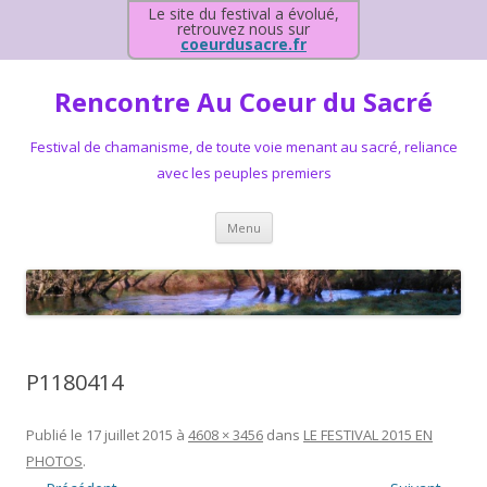
Le site du festival a évolué,
retrouvez nous sur
coeurdusacre.fr
Rencontre Au Coeur du Sacré
Festival de chamanisme, de toute voie menant au sacré, reliance
avec les peuples premiers
Aller au contenu principal
Menu
P1180414
Publié le
17 juillet 2015
à
4608 × 3456
dans
LE FESTIVAL 2015 EN
PHOTOS
.