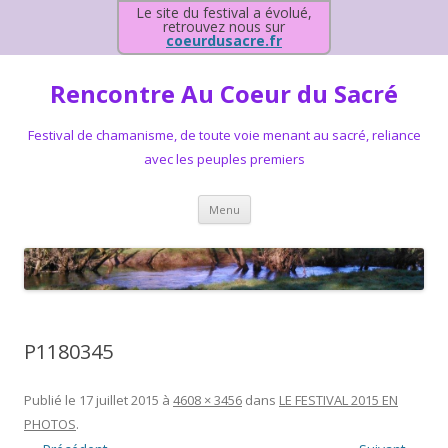
Le site du festival a évolué,
retrouvez nous sur
coeurdusacre.fr
Rencontre Au Coeur du Sacré
Festival de chamanisme, de toute voie menant au sacré, reliance
avec les peuples premiers
Aller au contenu principal
Menu
P1180345
Publié le
17 juillet 2015
à
4608 × 3456
dans
LE FESTIVAL 2015 EN
PHOTOS
.