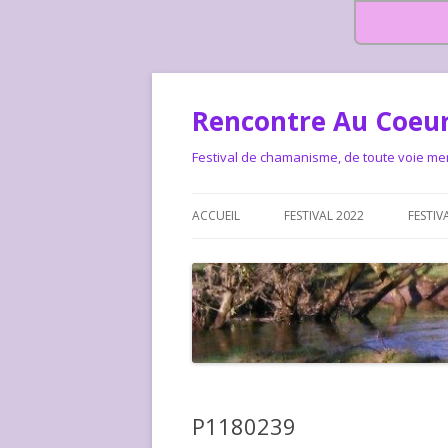
Rencontre Au Coeur
Festival de chamanisme, de toute voie me
ACCUEIL
FESTIVAL 2022
FESTIV
HISTOIRE DES RENCONTRES
LA CHARTE DU FESTIVAL
LE FESTIVAL DEPUIS 2015 – QUI
LE FEST
SOMMES-NOUS ?
ALLONS-
LE FESTI
P1180239
COMMEN