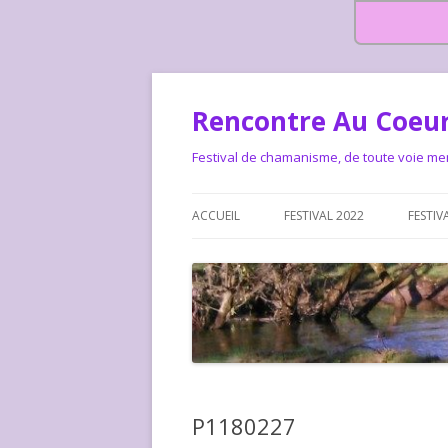
Rencontre Au Coeur
Festival de chamanisme, de toute voie me
ACCUEIL
FESTIVAL 2022
FESTIV
HISTOIRE DES RENCONTRES
LA CHARTE DU FESTIVAL
LE FESTIVAL DEPUIS 2015 – QUI
LE FEST
SOMMES-NOUS ?
ALLONS-
LE FESTI
P1180227
COMMEN