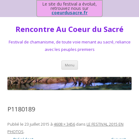
Le site du festival a évolué,
retrouvez nous sur
coeurdusacre.fr
Rencontre Au Coeur du Sacré
Festival de chamanisme, de toute voie menant au sacré, reliance
avec les peuples premiers
Aller au contenu principal
Menu
P1180189
Publié le
23 juillet 2015
à
4608 × 3456
dans
LE FESTIVAL 2015 EN
PHOTOS
.