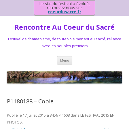
Le site du festival a évolué,
retrouvez nous sur
coeurdusacre.fr
Rencontre Au Coeur du Sacré
Festival de chamanisme, de toute voie menant au sacré, reliance
avec les peuples premiers
Aller au contenu principal
Menu
P1180188 – Copie
Publié le
17 juillet 2015
à
3456 × 4608
dans
LE FESTIVAL 2015 EN
PHOTOS
.