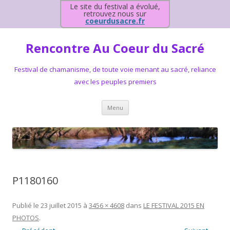
Le site du festival a évolué,
retrouvez nous sur
coeurdusacre.fr
Rencontre Au Coeur du Sacré
Festival de chamanisme, de toute voie menant au sacré, reliance
avec les peuples premiers
Aller au contenu principal
Menu
P1180160
Publié le
23 juillet 2015
à
3456 × 4608
dans
LE FESTIVAL 2015 EN
PHOTOS
.