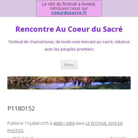
Le site du festival a évolué,
retrouvez nous sur
coeurdusacre.fr
Rencontre Au Coeur du Sacré
Festival de chamanisme, de toute voie menant au sacré, reliance
avec les peuples premiers
Aller au contenu principal
Menu
P1180152
Publié le
17 juillet 2015
à
4608 × 3456
dans
LE FESTIVAL 2015 EN
PHOTOS
.