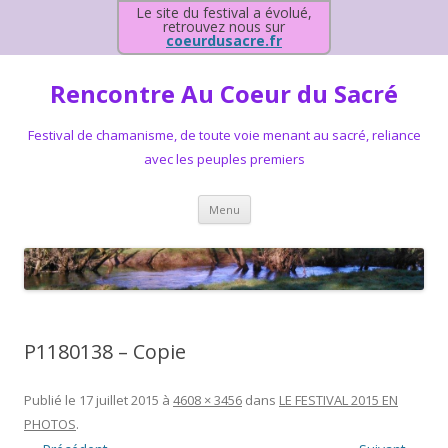
Le site du festival a évolué,
retrouvez nous sur
coeurdusacre.fr
Rencontre Au Coeur du Sacré
Festival de chamanisme, de toute voie menant au sacré, reliance
avec les peuples premiers
Aller au contenu principal
Menu
P1180138 – Copie
Publié le
17 juillet 2015
à
4608 × 3456
dans
LE FESTIVAL 2015 EN
PHOTOS
.