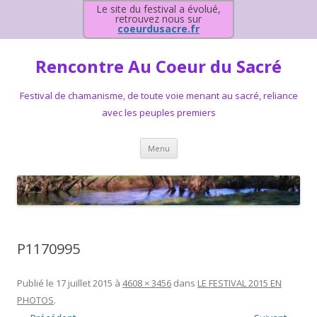
Le site du festival a évolué,
retrouvez nous sur
coeurdusacre.fr
Rencontre Au Coeur du Sacré
Festival de chamanisme, de toute voie menant au sacré, reliance
avec les peuples premiers
Aller au contenu principal
Menu
P1170995
Publié le
17 juillet 2015
à
4608 × 3456
dans
LE FESTIVAL 2015 EN
PHOTOS
.