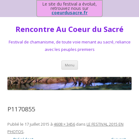
Le site du festival a évolué,
retrouvez nous sur
coeurdusacre.fr
Rencontre Au Coeur du Sacré
Festival de chamanisme, de toute voie menant au sacré, reliance
avec les peuples premiers
Aller au contenu principal
Menu
P1170855
Publié le
17 juillet 2015
à
4608 × 3456
dans
LE FESTIVAL 2015 EN
PHOTOS
.