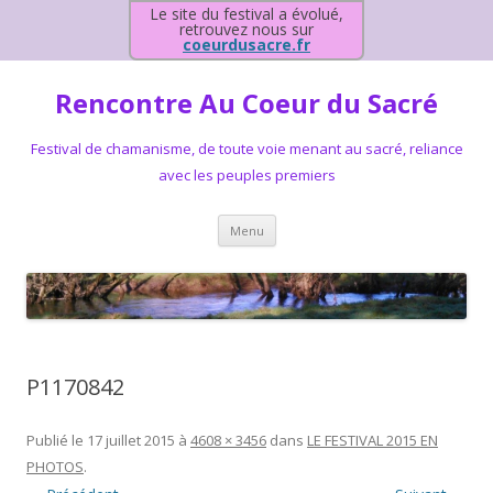
Le site du festival a évolué,
retrouvez nous sur
coeurdusacre.fr
Rencontre Au Coeur du Sacré
Festival de chamanisme, de toute voie menant au sacré, reliance
avec les peuples premiers
Aller au contenu principal
Menu
P1170842
Publié le
17 juillet 2015
à
4608 × 3456
dans
LE FESTIVAL 2015 EN
PHOTOS
.