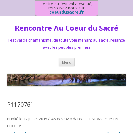
Le site du festival a évolué,
retrouvez nous sur
coeurdusacre.fr
Rencontre Au Coeur du Sacré
Festival de chamanisme, de toute voie menant au sacré, reliance
avec les peuples premiers
Aller au contenu principal
Menu
P1170761
Publié le
17 juillet 2015
à
4608 × 3456
dans
LE FESTIVAL 2015 EN
PHOTOS
.