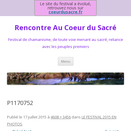
Le site du festival a évolué,
retrouvez nous sur
coeurdusacre.fr
Rencontre Au Coeur du Sacré
Festival de chamanisme, de toute voie menant au sacré, reliance
avec les peuples premiers
Aller au contenu principal
Menu
P1170752
Publié le
17 juillet 2015
à
4608 × 3456
dans
LE FESTIVAL 2015 EN
PHOTOS
.