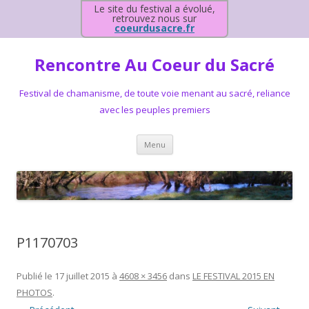
Le site du festival a évolué,
retrouvez nous sur
coeurdusacre.fr
Rencontre Au Coeur du Sacré
Festival de chamanisme, de toute voie menant au sacré, reliance
avec les peuples premiers
Aller au contenu principal
Menu
P1170703
Publié le
17 juillet 2015
à
4608 × 3456
dans
LE FESTIVAL 2015 EN
PHOTOS
.