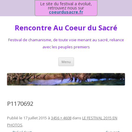
Le site du festival a évolué,
retrouvez nous sur
coeurdusacre.fr
Rencontre Au Coeur du Sacré
Festival de chamanisme, de toute voie menant au sacré, reliance
avec les peuples premiers
Aller au contenu principal
Menu
P1170692
Publié le
17 juillet 2015
à
3456 × 4608
dans
LE FESTIVAL 2015 EN
PHOTOS
.