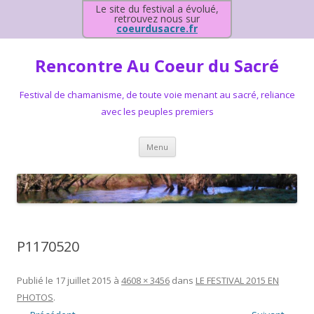
Le site du festival a évolué,
retrouvez nous sur
coeurdusacre.fr
Rencontre Au Coeur du Sacré
Festival de chamanisme, de toute voie menant au sacré, reliance
avec les peuples premiers
Aller au contenu principal
Menu
P1170520
Publié le
17 juillet 2015
à
4608 × 3456
dans
LE FESTIVAL 2015 EN
PHOTOS
.