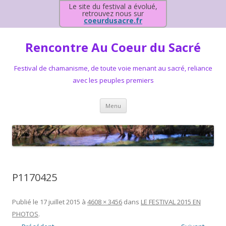
Le site du festival a évolué,
retrouvez nous sur
coeurdusacre.fr
Rencontre Au Coeur du Sacré
Festival de chamanisme, de toute voie menant au sacré, reliance
avec les peuples premiers
Aller au contenu principal
Menu
P1170425
Publié le
17 juillet 2015
à
4608 × 3456
dans
LE FESTIVAL 2015 EN
PHOTOS
.