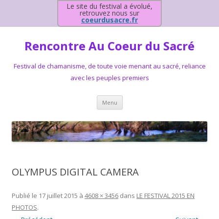
Le site du festival a évolué,
retrouvez nous sur
coeurdusacre.fr
Rencontre Au Coeur du Sacré
Festival de chamanisme, de toute voie menant au sacré, reliance
avec les peuples premiers
Aller au contenu principal
Menu
OLYMPUS DIGITAL CAMERA
Publié le
17 juillet 2015
à
4608 × 3456
dans
LE FESTIVAL 2015 EN
PHOTOS
.