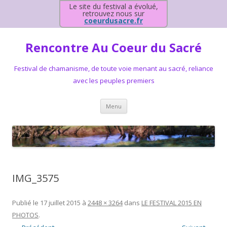
Le site du festival a évolué,
retrouvez nous sur
coeurdusacre.fr
Rencontre Au Coeur du Sacré
Festival de chamanisme, de toute voie menant au sacré, reliance
avec les peuples premiers
Aller au contenu principal
Menu
IMG_3575
Publié le
17 juillet 2015
à
2448 × 3264
dans
LE FESTIVAL 2015 EN
PHOTOS
.