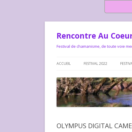
Rencontre Au Coeur
Festival de chamanisme, de toute voie me
ACCUEIL
FESTIVAL 2022
FESTIV
HISTOIRE DES RENCONTRES
LA CHARTE DU FESTIVAL
LE FESTIVAL DEPUIS 2015 – QUI
LE FEST
SOMMES-NOUS ?
ALLONS-
LE FESTI
OLYMPUS DIGITAL CAM
COMMEN