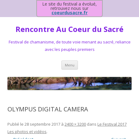
Le site du festival a évolué,
retrouvez nous sur
coeurdusacre.fr
Rencontre Au Coeur du Sacré
Festival de chamanisme, de toute voie menant au sacré, reliance
avec les peuples premiers
Aller au contenu principal
Menu
OLYMPUS DIGITAL CAMERA
Publié le
28 septembre 2017
à
2400 × 3200
dans
Le Festival 2017
Les photos et vidéos
.