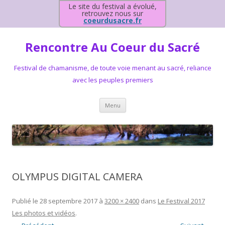
Le site du festival a évolué,
retrouvez nous sur
coeurdusacre.fr
Rencontre Au Coeur du Sacré
Festival de chamanisme, de toute voie menant au sacré, reliance
avec les peuples premiers
Aller au contenu principal
Menu
OLYMPUS DIGITAL CAMERA
Publié le
28 septembre 2017
à
3200 × 2400
dans
Le Festival 2017
Les photos et vidéos
.