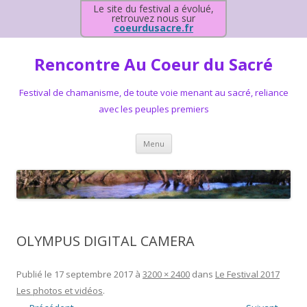
Le site du festival a évolué,
retrouvez nous sur
coeurdusacre.fr
Rencontre Au Coeur du Sacré
Festival de chamanisme, de toute voie menant au sacré, reliance
avec les peuples premiers
Aller au contenu principal
Menu
OLYMPUS DIGITAL CAMERA
Publié le
17 septembre 2017
à
3200 × 2400
dans
Le Festival 2017
Les photos et vidéos
.