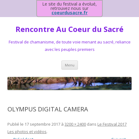
Le site du festival a évolué,
retrouvez nous sur
coeurdusacre.fr
Rencontre Au Coeur du Sacré
Festival de chamanisme, de toute voie menant au sacré, reliance
avec les peuples premiers
Aller au contenu principal
Menu
OLYMPUS DIGITAL CAMERA
Publié le
17 septembre 2017
à
3200 × 2400
dans
Le Festival 2017
Les photos et vidéos
.