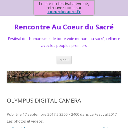
Le site du festival a évolué,
retrouvez nous sur
coeurdusacre.fr
Rencontre Au Coeur du Sacré
Festival de chamanisme, de toute voie menant au sacré, reliance
avec les peuples premiers
Aller au contenu principal
Menu
OLYMPUS DIGITAL CAMERA
Publié le
17 septembre 2017
à
3200 × 2400
dans
Le Festival 2017
Les photos et vidéos
.