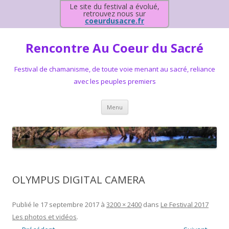
Le site du festival a évolué,
retrouvez nous sur
coeurdusacre.fr
Rencontre Au Coeur du Sacré
Festival de chamanisme, de toute voie menant au sacré, reliance
avec les peuples premiers
Aller au contenu principal
Menu
OLYMPUS DIGITAL CAMERA
Publié le
17 septembre 2017
à
3200 × 2400
dans
Le Festival 2017
Les photos et vidéos
.