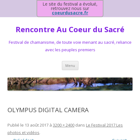
Le site du festival a évolué,
retrouvez nous sur
coeurdusacre.fr
Rencontre Au Coeur du Sacré
Festival de chamanisme, de toute voie menant au sacré, reliance
avec les peuples premiers
Aller au contenu principal
Menu
OLYMPUS DIGITAL CAMERA
Publié le
13 août 2017
à
3200 × 2400
dans
Le Festival 2017 Les
photos et vidéos
.