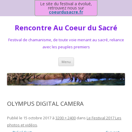
Le site du festival a évolué,
retrouvez nous sur
coeurdusacre.fr
Rencontre Au Coeur du Sacré
Festival de chamanisme, de toute voie menant au sacré, reliance
avec les peuples premiers
Aller au contenu principal
Menu
OLYMPUS DIGITAL CAMERA
Publié le
15 octobre 2017
à
3200 × 2400
dans
Le Festival 2017 Les
photos et vidéos
.