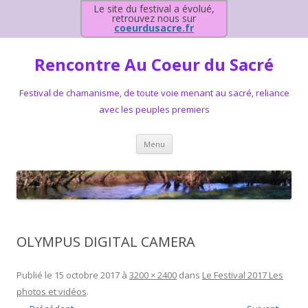
Le site du festival a évolué,
retrouvez nous sur
coeurdusacre.fr
Rencontre Au Coeur du Sacré
Festival de chamanisme, de toute voie menant au sacré, reliance
avec les peuples premiers
Aller au contenu principal
Menu
OLYMPUS DIGITAL CAMERA
Publié le
15 octobre 2017
à
3200 × 2400
dans
Le Festival 2017 Les
photos et vidéos
.