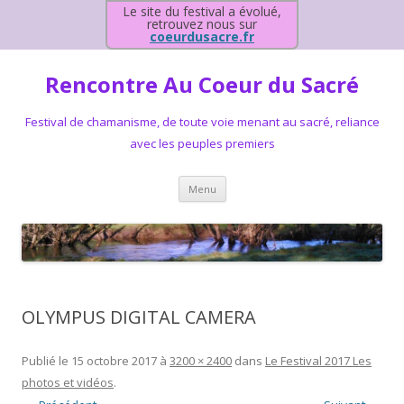
Le site du festival a évolué,
retrouvez nous sur
coeurdusacre.fr
Rencontre Au Coeur du Sacré
Festival de chamanisme, de toute voie menant au sacré, reliance
avec les peuples premiers
Aller au contenu principal
Menu
OLYMPUS DIGITAL CAMERA
Publié le
15 octobre 2017
à
3200 × 2400
dans
Le Festival 2017 Les
photos et vidéos
.