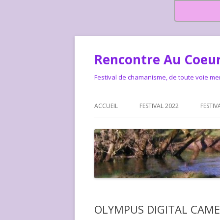
Rencontre Au Coeur
Festival de chamanisme, de toute voie me
ACCUEIL
FESTIVAL 2022
FESTIV
HISTOIRE DES RENCONTRES
LA CHARTE DU FESTIVAL
LE FESTIVAL DEPUIS 2015 – QUI
LE FEST
SOMMES-NOUS ?
ALLONS-
LE FESTI
OLYMPUS DIGITAL CAM
COMMEN