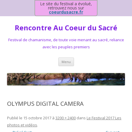
Le site du festival a évolué,
retrouvez nous sur
coeurdusacre.fr
Rencontre Au Coeur du Sacré
Festival de chamanisme, de toute voie menant au sacré, reliance
avec les peuples premiers
Aller au contenu principal
Menu
OLYMPUS DIGITAL CAMERA
Publié le
15 octobre 2017
à
3200 × 2400
dans
Le Festival 2017 Les
photos et vidéos
.