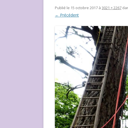
NOUS ?
Publié le
15 octobre 2017
à
3021 × 2267
da
← Précédent