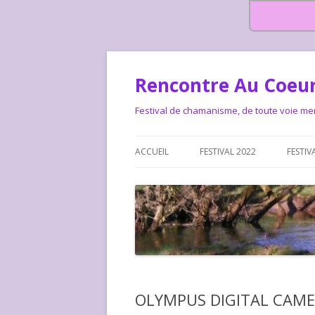
Rencontre Au Coeur
Festival de chamanisme, de toute voie me
ACCUEIL
FESTIVAL 2022
FESTIV
HISTOIRE DES RENCONTRES
LA CHARTE DU FESTIVAL
LE FESTIVAL DEPUIS 2015 – QUI
LE FEST
SOMMES-NOUS ?
ALLONS-
LE FESTI
OLYMPUS DIGITAL CAM
COMMEN