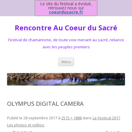
Le site du festival a évolué,
retrouvez nous sur
coeurdusacre.fr
Rencontre Au Coeur du Sacré
Festival de chamanisme, de toute voie menant au sacré, reliance
avec les peuples premiers
Aller au contenu principal
Menu
OLYMPUS DIGITAL CAMERA
Publié le
28 septembre 2017
à
2515 × 1888
dans
Le Festival 2017
Les photos et vidéos
.