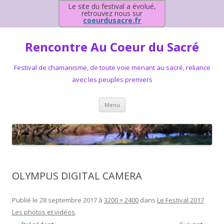
Le site du festival a évolué,
retrouvez nous sur
coeurdusacre.fr
Rencontre Au Coeur du Sacré
Festival de chamanisme, de toute voie menant au sacré, reliance
avec les peuples premiers
Aller au contenu principal
Menu
OLYMPUS DIGITAL CAMERA
Publié le
28 septembre 2017
à
3200 × 2400
dans
Le Festival 2017
Les photos et vidéos
.