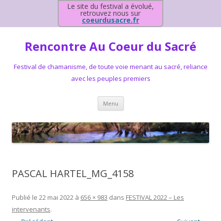
Le site du festival a évolué,
retrouvez nous sur
coeurdusacre.fr
Rencontre Au Coeur du Sacré
Festival de chamanisme, de toute voie menant au sacré, reliance
avec les peuples premiers
Aller au contenu principal
Menu
PASCAL HARTEL_MG_4158
Publié le
22 mai 2022
à
656 × 983
dans
FESTIVAL 2022 – Les
intervenants
.