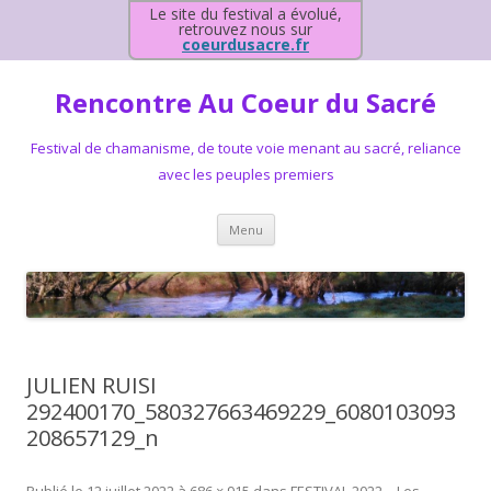
Le site du festival a évolué,
retrouvez nous sur
coeurdusacre.fr
Rencontre Au Coeur du Sacré
Festival de chamanisme, de toute voie menant au sacré, reliance
avec les peuples premiers
Aller au contenu principal
Menu
JULIEN RUISI
292400170_580327663469229_6080103093
208657129_n
Publié le
12 juillet 2022
à
686 × 915
dans
FESTIVAL 2022 – Les