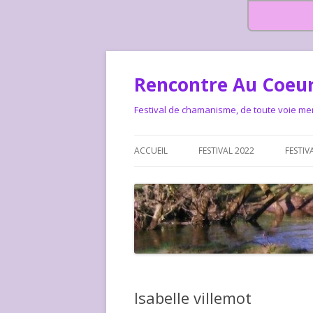
Rencontre Au Coeur
Festival de chamanisme, de toute voie me
ACCUEIL
FESTIVAL 2022
FESTIV
HISTOIRE DES RENCONTRES
LA CHARTE DU FESTIVAL
LE FESTIVAL DEPUIS 2015 – QUI
LE FEST
SOMMES-NOUS ?
ALLONS-
LE FESTI
Isabelle villemot
COMMEN