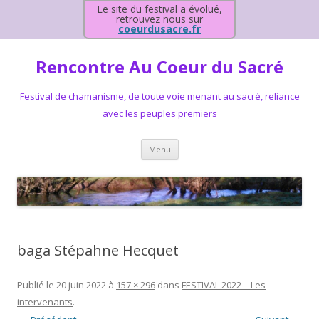
Le site du festival a évolué,
retrouvez nous sur
coeurdusacre.fr
Rencontre Au Coeur du Sacré
Festival de chamanisme, de toute voie menant au sacré, reliance
avec les peuples premiers
Aller au contenu principal
Menu
baga Stépahne Hecquet
Publié le
20 juin 2022
à
157 × 296
dans
FESTIVAL 2022 – Les
intervenants
.