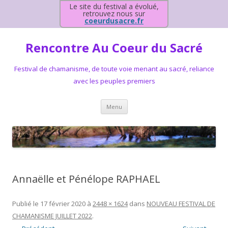
Le site du festival a évolué,
retrouvez nous sur
coeurdusacre.fr
Rencontre Au Coeur du Sacré
Festival de chamanisme, de toute voie menant au sacré, reliance
avec les peuples premiers
Aller au contenu principal
Menu
Annaëlle et Pénélope RAPHAEL
Publié le
17 février 2020
à
2448 × 1624
dans
NOUVEAU FESTIVAL DE
CHAMANISME JUILLET 2022
.