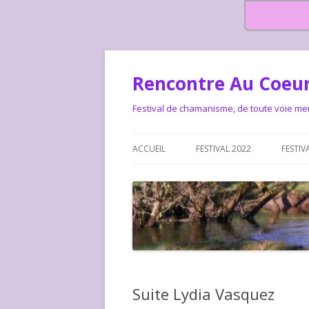
Rencontre Au Coeur
Festival de chamanisme, de toute voie me
ACCUEIL
FESTIVAL 2022
FESTIV
HISTOIRE DES RENCONTRES
LA CHARTE DU FESTIVAL
LE FESTIVAL DEPUIS 2015 – QUI
LE FEST
SOMMES-NOUS ?
ALLONS-
LE FESTI
Suite Lydia Vasquez
COMMEN