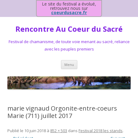
Le site du festival a évolué,
retrouvez nous sur
coeurdusacre.fr
Rencontre Au Coeur du Sacré
Festival de chamanisme, de toute voie menant au sacré, reliance
avec les peuples premiers
Aller au contenu principal
Menu
marie vignaud Orgonite-entre-coeurs
Marie (711) juillet 2017
Publié le
10 juin 2018
à
852 × 503
dans
Festival 2018 les stands
.