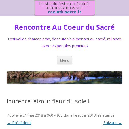
Le site du festival a évolué,
retrouvez nous sur
coeurdusacre.fr
Rencontre Au Coeur du Sacré
Festival de chamanisme, de toute voie menant au sacré, reliance
avec les peuples premiers
Aller au contenu principal
Menu
laurence leizour fleur du soleil
Publié le
21 mai 2018
à
960 × 953
dans
Festival 2018 les stands
.
← Précédent
Suivant →