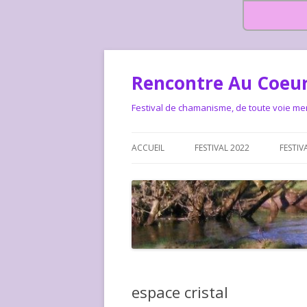
Rencontre Au Coeur
Festival de chamanisme, de toute voie me
ACCUEIL
FESTIVAL 2022
FESTIV
HISTOIRE DES RENCONTRES
LA CHARTE DU FESTIVAL
LE FESTIVAL DEPUIS 2015 – QUI
LE FEST
SOMMES-NOUS ?
ALLONS-
LE FESTI
espace cristal
COMMEN