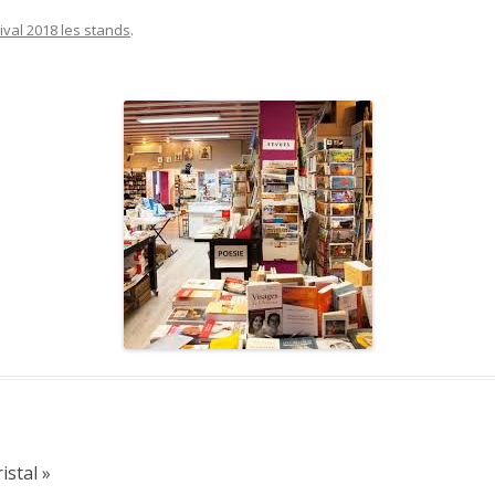
ival 2018 les stands
.
istal
»