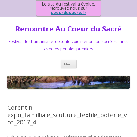
Le site du festival a évolué,
retrouvez nous sur
coeurdusacre.fr
Rencontre Au Coeur du Sacré
Festival de chamanisme, de toute voie menant au sacré, reliance
avec les peuples premiers
Aller au contenu principal
Menu
Corentin
expo_familliale_sculture_textile_poterie_vi
cq_2017_4
Publié le
12 juin 2018
à
450 × 600
dans
Festival 2018 les stands
.