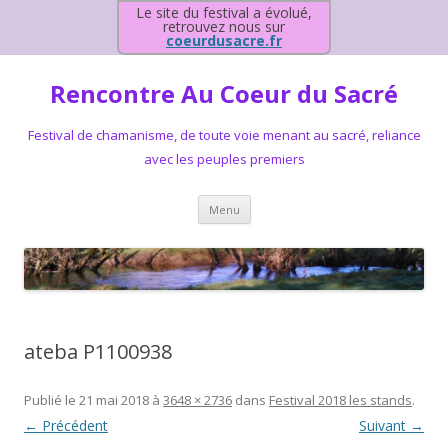
Le site du festival a évolué,
retrouvez nous sur
coeurdusacre.fr
Rencontre Au Coeur du Sacré
Festival de chamanisme, de toute voie menant au sacré, reliance
avec les peuples premiers
Aller au contenu principal
Menu
ateba P1100938
Publié le
21 mai 2018
à
3648 × 2736
dans
Festival 2018 les stands
.
← Précédent
Suivant →