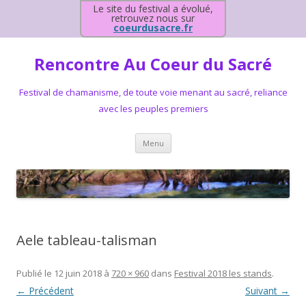
Le site du festival a évolué,
retrouvez nous sur
coeurdusacre.fr
Rencontre Au Coeur du Sacré
Festival de chamanisme, de toute voie menant au sacré, reliance
avec les peuples premiers
Aller au contenu principal
Menu
Aele tableau-talisman
Publié le
12 juin 2018
à
720 × 960
dans
Festival 2018 les stands
.
← Précédent
Suivant →