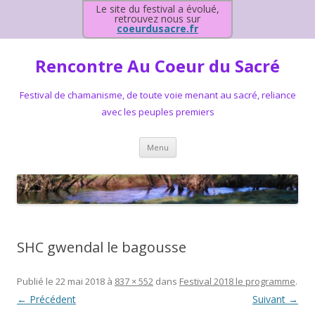
Le site du festival a évolué,
retrouvez nous sur
coeurdusacre.fr
Rencontre Au Coeur du Sacré
Festival de chamanisme, de toute voie menant au sacré, reliance
avec les peuples premiers
Aller au contenu principal
Menu
SHC gwendal le bagousse
Publié le
22 mai 2018
à
837 × 552
dans
Festival 2018 le programme
.
← Précédent
Suivant →