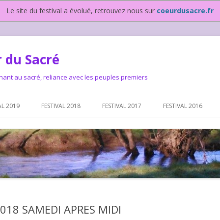
Le site du festival a évolué, retrouvez nous sur
coeurdusacre.fr
 du Sacré
nant au sacré, reliance avec les peuples premiers
Aller au contenu principal
AL 2019
FESTIVAL 2018
FESTIVAL 2017
FESTIVAL 2016
IVAL DEPUIS 2015…OU
NOUS ?
VAL DEPUIS 2015,
018 SAMEDI APRES MIDI
T FONCTIONNONS