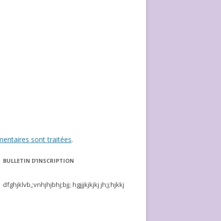
entaires sont traitées
.
BULLETIN D’INSCRIPTION
dfghjklvb,;vnhjhjbhj;bjj; hgjjjkjkjkj jh;j;hjkkj