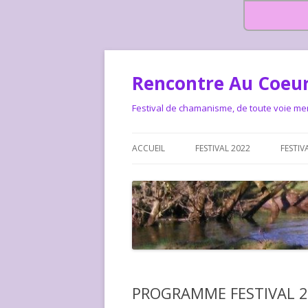
Rencontre Au Coeur
Festival de chamanisme, de toute voie me
ACCUEIL
FESTIVAL 2022
FESTIV
HISTOIRE DES RENCONTRES
LA CHARTE DU FESTIVAL
LE FESTIVAL DEPUIS 2015 – QUI
LE FEST
SOMMES-NOUS ?
ALLONS-
LE FESTI
PROGRAMME FESTIVAL 2
COMMEN